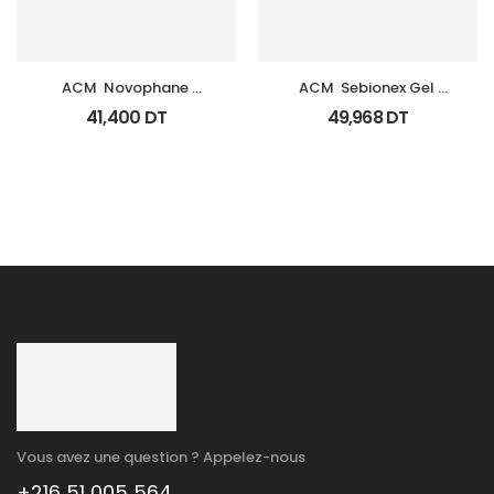
ACM  Novophane 
ACM  Sebionex Gel 
Shampooing Energisant 
Nettoyant Purifiant Fl 
41,400
DT
49,968
DT
Fl 200Ml
200Ml
Vous avez une question ? Appelez-nous
+216 51 005 564