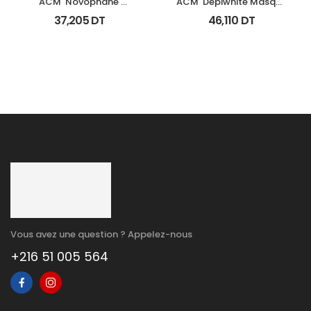
ACM  Novophane 
ACM  Depiwhite Masque 
Shampooing Sebo 
Tb 40Ml
37,205
DT
46,110
DT
Regulateur 200Ml
Vous avez une question ? Appelez-nous
+216 51 005 564