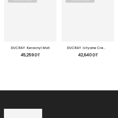
DUCRAY  Keracnyl Mat
DUCRAY  Ictyane Creme 
Nutri Creme Riche 
45,259
DT
42,640
DT
Visage