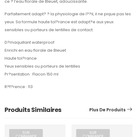
ce ? l’eau florale de Bleuet, adoucissante.
Parfaitement adapt? ? la physiologie de l??il, il ne pique pas les
yeux. Sa formule haute tol?rance est adapt?e aux yeux
sensibles ou porteurs de lentilles de contact.
D?maquillant waterproof
Enrichi en eau florale de Bleuet
Haute tol?rance
Yeux sensibles ou porteurs de lentilles
Pr?sentation : Flacon 150 ml
R?f?rence : 113
Produits Similaires
Plus De Produits
SUR
SUR
COMMANDE
COMMANDE